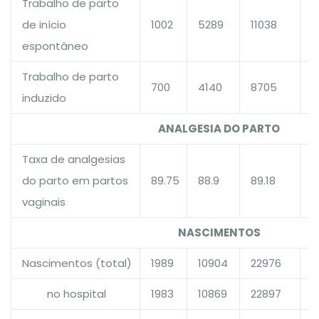
Trabalho de parto
de início
1002
5289
11038
1
espontâneo
Trabalho de parto
700
4140
8705
1
induzido
ANALGESIA DO PARTO
Taxa de analgesias
do parto em partos
89.75
88.9
89.18
1
vaginais
NASCIMENTOS
Nascimentos (total)
1989
10904
22976
1
no hospital
1983
10869
22897
1