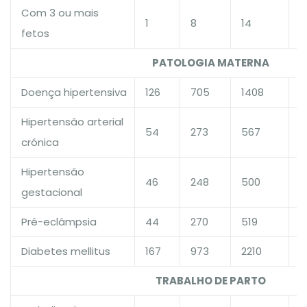
Com 3 ou mais
1
8
14
1,
fetos
PATOLOGIA MATERNA
Doença hipertensiva
126
705
1408
1
Hipertensão arterial
54
273
567
1
crónica
Hipertensão
46
248
500
1
gestacional
Pré-eclâmpsia
44
270
519
1
Diabetes mellitus
167
973
2210
1
TRABALHO DE PARTO