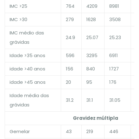
IMC >25
764
4209
8981
1
IMC >30
279
1628
3508
1
IMC médio das
24.9
25.07
25.23
1
grávidas
Idade >35 anos
596
3295
6911
1
idade >40 anos
156
840
1727
1
idade >45 anos
20
95
176
1
Idade média das
31.2
31.1
31.05
1
grávidas
Gravidez múltipla
Gemelar
43
219
446
1