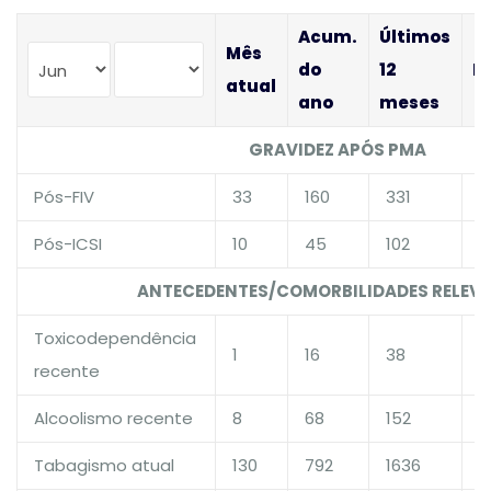
Acum.
Últimos
Mês
do
12
H
atual
ano
meses
GRAVIDEZ APÓS PMA
Pós-FIV
33
160
331
1
Pós-ICSI
10
45
102
1
ANTECEDENTES/COMORBILIDADES RELEV
Toxicodependência
1
16
38
1
recente
Alcoolismo recente
8
68
152
1
Tabagismo atual
130
792
1636
1