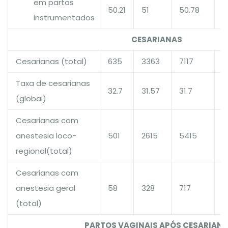
em partos
50.21
51
50.78
1
instrumentados
CESARIANAS
Cesarianas (total)
635
3363
7117
1
Taxa de cesarianas
32.7
31.57
31.7
1
(global)
Cesarianas com
anestesia loco-
501
2615
5415
1
regional(total)
Cesarianas com
anestesia geral
58
328
717
1
(total)
PARTOS VAGINAIS APÓS CESARIAN