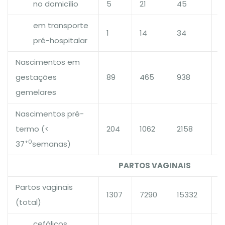
no domicílio
5
21
45
1,
em transporte
1
14
34
1,
pré-hospitalar
Nascimentos em
gestações
89
465
938
1
gemelares
Nascimentos pré-
termo (<
204
1062
2158
1
+0
37
semanas)
PARTOS VAGINAIS
Partos vaginais
1307
7290
15332
1
(total)
cefálicos