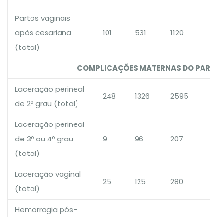
Partos vaginais
após cesariana
101
531
1120
1
(total)
COMPLICAÇÕES MATERNAS DO PART
Laceração perineal
248
1326
2595
1
de 2º grau (total)
Laceração perineal
de 3º ou 4º grau
9
96
207
1
(total)
Laceração vaginal
25
125
280
1
(total)
Hemorragia pós-