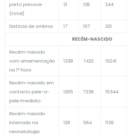
parto precoce
21
128
244
1
(total)
Distócia de ombros
17
107
201
1
RECÉM-NASCIDO
Recém-nascido
com amamentação
1338
7422
15241
1
na 1ª hora
Recém-nascido em
contacto pele-a-
1265
7238
15344
1
pele imediato
Recém-nascido
internado na
129
564
1139
1
neonatologia