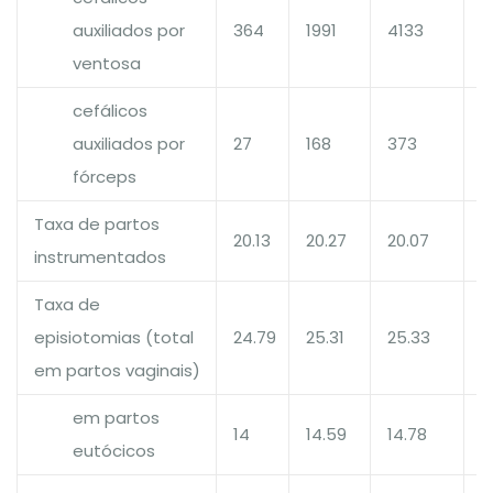
auxiliados por
364
1991
4133
1
ventosa
cefálicos
auxiliados por
27
168
373
1
fórceps
Taxa de partos
20.13
20.27
20.07
1
instrumentados
Taxa de
episiotomias (total
24.79
25.31
25.33
1
em partos vaginais)
em partos
14
14.59
14.78
1
eutócicos